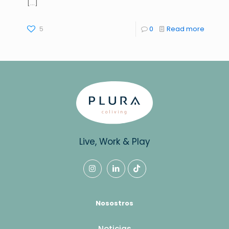
[…]
5
0
Read more
Live, Work & Play
Nosostros
Noticias