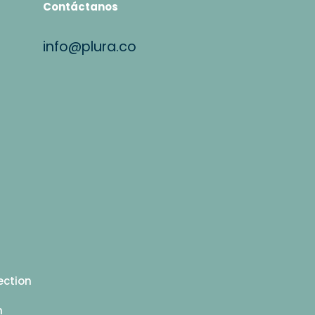
Contáctanos
info@plura.co
ection
n